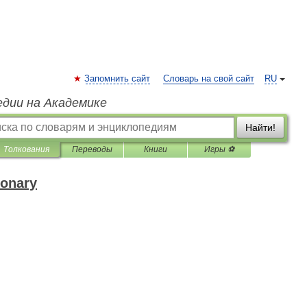
Запомнить сайт
Словарь на свой сайт
RU
едии на Академике
Найти!
Толкования
Переводы
Книги
Игры ⚽
ionary