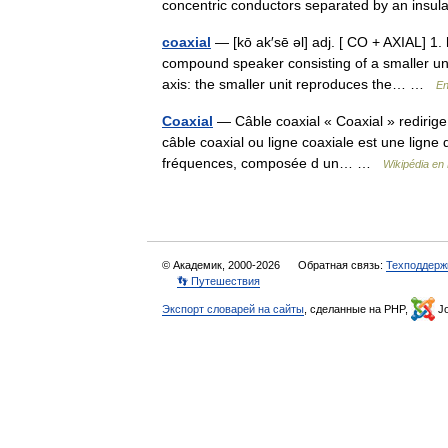
concentric conductors separated by an insu
coaxial
— [kō ak′sē əl] adj. [ CO + AXIAL] 1.
compound speaker consisting of a smaller u
axis: the smaller unit reproduces the… …
En
Coaxial
— Câble coaxial « Coaxial » redirige i
câble coaxial ou ligne coaxiale est une ligne 
fréquences, composée d un… …
Wikipédia en
© Академик, 2000-2026
Обратная связь:
Техподдерж
👣 Путешествия
Экспорт словарей на сайты
, сделанные на PHP,
Jo