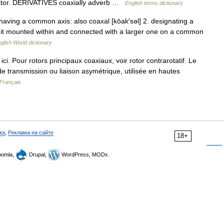
lator. DERIVATIVES coaxially adverb …
English terms dictionary
 having a common axis: also coaxal [kōak′səl] 2. designating a
nit mounted within and connected with a larger one on a common
glish World dictionary
ci. Pour rotors principaux coaxiaux, voir rotor contrarotatif. Le
de transmission ou liaison asymétrique, utilisée en hautes
 Français
ка
,
Реклама на сайте
18+
omla,
Drupal,
WordPress, MODx.