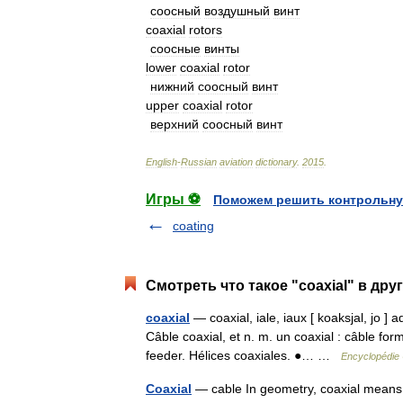
соосный
воздушный
винт
coaxial
rotors
соосные
винты
lower
coaxial
rotor
нижний
соосный
винт
upper
coaxial
rotor
верхний
соосный
винт
English
-
Russian
aviation
dictionary
.
2015
.
Игры ⚽
Поможем решить контрольну
coating
Смотреть что такое "coaxial" в дру
coaxial
— coaxial, iale, iaux [ koaksjal, jo ] 
Câble coaxial, et n. m. un coaxial : câble f
feeder. Hélices coaxiales. ●… …
Encyclopédie 
Coaxial
— cable In geometry, coaxial means t