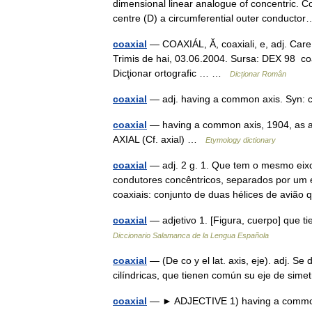
dimensional linear analogue of concentric. C
centre (D) a circumferential outer conduc
coaxial
— COAXIÁL, Ă, coaxiali, e, adj. Care ar
Trimis de hai, 03.06.2004. Sursa: DEX 98 coax
Dicţionar ortografic … …
Dicționar Român
coaxial
— adj. having a common axis. Syn:
coaxial
— having a common axis, 1904, as a t
AXIAL (Cf. axial) …
Etymology dictionary
coaxial
— adj. 2 g. 1. Que tem o mesmo eixo 
condutores concêntricos, separados por um e
coaxiais: conjunto de duas hélices de avi
coaxial
— adjetivo 1. [Figura, cuerpo] que t
Diccionario Salamanca de la Lengua Española
coaxial
— (De co y el lat. axis, eje). adj. Se
cilíndricas, que tienen común su eje de sim
coaxial
— ► ADJECTIVE 1) having a common ax