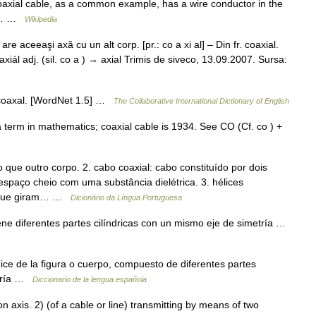
oaxial cable, as a common example, has a wire conductor in the
tor… …
Wikipedia
e aceeaşi axă cu un alt corp. [pr.: co a xi al] – Din fr. coaxial.
iál adj. (sil. co a ) → axial Trimis de siveco, 13.09.2007. Sursa:
 coaxal. [WordNet 1.5] …
The Collaborative International Dictionary of English
erm in mathematics; coaxial cable is 1934. See CO (Cf. co ) +
que outro corpo. 2. cabo coaxial: cabo constituído por dois
spaço cheio com uma substância dielétrica. 3. hélices
ão que giram… …
Dicionário da Língua Portuguesa
iene diferentes partes cilíndricas con un mismo eje de simetría …
 dice de la figura o cuerpo, compuesto de diferentes partes
etría …
Diccionario de la lengua española
is. 2) (of a cable or line) transmitting by means of two