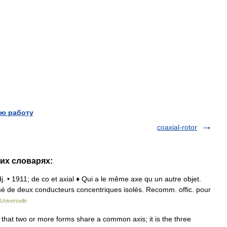
ю работу
coaxial-rotor
гих словарях:
adj. • 1911; de co et axial ♦ Qui a le même axe qu un autre objet.
ormé de deux conducteurs concentriques isolés. Recomm. offic. pour
Universelle
hat two or more forms share a common axis; it is the three