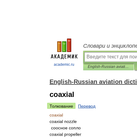
Словари и энциклоп
academic.ru
English-Russian aviation dictionary
English-Russian aviation dict
coaxial
Толкование
Перевод
coaxial
coaxial
nozzle
соосное
сопло
coaxial
propeller